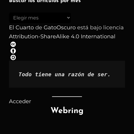
Buscar los artículos por mes
Buscar
los
El Cuarto
de
GatoOscuro
está bajo licencia
artículos
Attribution-ShareAlike 4.0 International
por
mes
Todo tiene una razón de ser.
Acceder
Webring