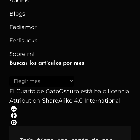
Audios
Blogs
Fediamor
Fedisucks
Sobre mí
Buscar los artículos por mes
Buscar
los
El Cuarto
de
GatoOscuro
está bajo licencia
artículos
Attribution-ShareAlike 4.0 International
por
mes