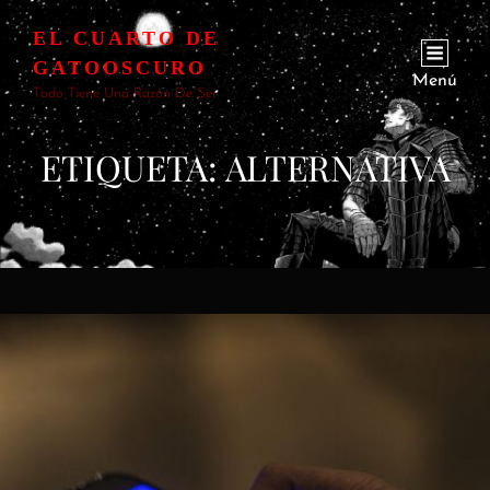
EL CUARTO DE
GATOOSCURO
Menú
Todo Tiene Una Razón De Ser
ETIQUETA:
ALTERNATIVA