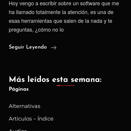
Hoy vengo a escribir sobre un software que me
ha llamado totalmente la atención, es una de
esas herramientas que salen de la nada y te
preguntas, ¿cómo no lo
Anytype:
Seguir Leyendo
Un
Software
Que
Más leídos esta semana:
Promete
Páginas
Ser
Un
Alternativas
Todo
Artículos – Índice