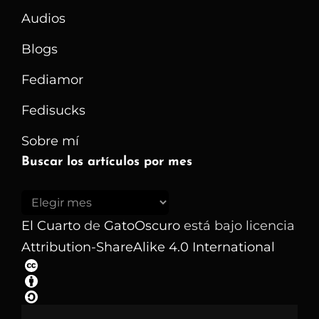
Audios
Blogs
Fediamor
Fedisucks
Sobre mí
Buscar los artículos por mes
Buscar
los
El Cuarto
de
GatoOscuro
está bajo licencia
artículos
Attribution-ShareAlike 4.0 International
por
mes