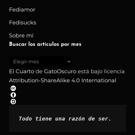
Fediamor
Fedisucks
Sobre mí
Buscar los artículos por mes
Buscar
los
El Cuarto
de
GatoOscuro
está bajo licencia
artículos
Attribution-ShareAlike 4.0 International
por
mes
Todo tiene una razón de ser.