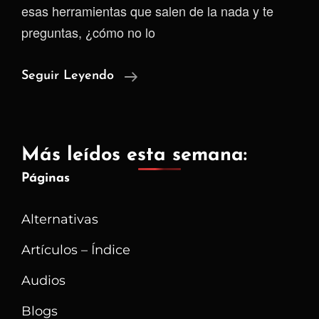
esas herramientas que salen de la nada y te
preguntas, ¿cómo no lo
Anytype:
Seguir Leyendo
Un
Software
Que
Más leídos esta semana:
Promete
Páginas
Ser
Un
Alternativas
Todo
Artículos – Índice
Audios
Blogs