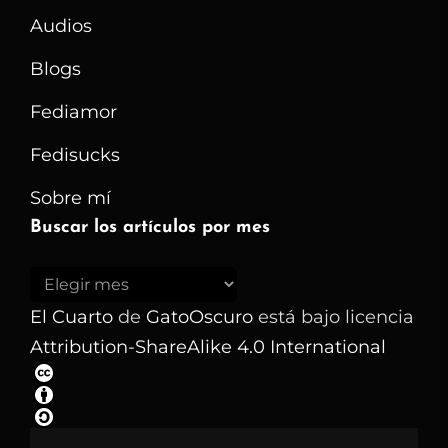
Luego
Audios
Escribo
Blogs
Fediamor
Fedisucks
Sobre mí
Buscar los artículos por mes
Buscar
los
El Cuarto
de
GatoOscuro
está bajo licencia
artículos
Attribution-ShareAlike 4.0 International
por
mes