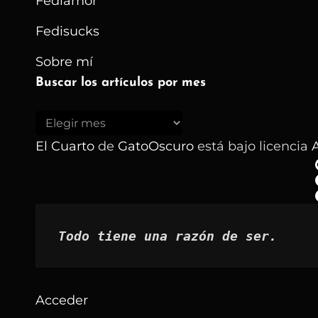
Fediamor
Fedisucks
Sobre mí
Buscar los artículos por mes
Buscar
los
El Cuarto
de
GatoOscuro
está bajo licencia
A
artículos
por
mes
Todo tiene una razón de ser.
Acceder