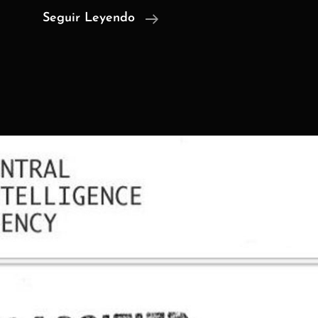
La
Seguir Leyendo
Característica
Más
Importante
De
Una
Aplicación
De
Mensajería
Es
La
Que
Casi
Nadie
Lee