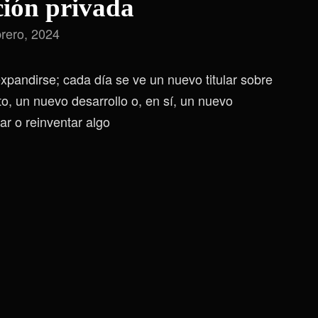
ión privada
rero, 2024
expandirse; cada día se ve un nuevo titular sobre
, un nuevo desarrollo o, en sí, un nuevo
r o reinventar algo
Solo
9
Aplicaciones
De
Mensajería
Son
Recomendadas
Para