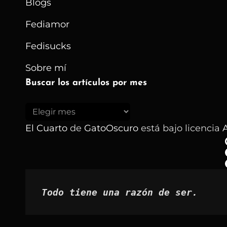
Blogs
Fediamor
Fedisucks
Sobre mí
Buscar los artículos por mes
Buscar
los
El Cuarto
de
GatoOscuro
está bajo licencia
A
artículos
por
mes
Todo tiene una razón de ser.