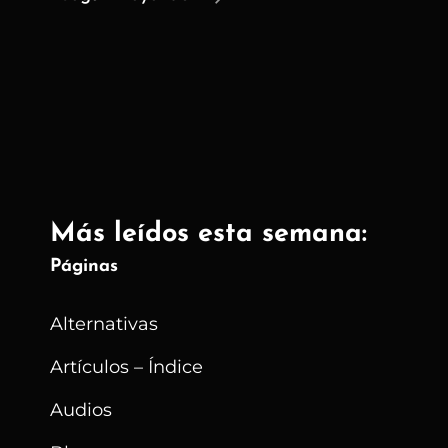
Qué
Aún
Sigo
Utilizando
Android
Por
Defecto?
Más leídos esta semana:
¿GrapheneOS
O
Páginas
Nada?
Alternativas
Artículos – Índice
Audios