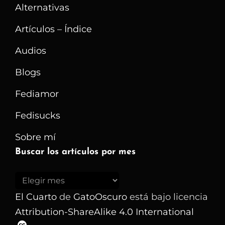
Alternativas
Artículos – Índice
Audios
Blogs
Fediamor
Fedisucks
Sobre mí
Buscar los artículos por mes
Buscar
los
El Cuarto
de
GatoOscuro
está bajo licencia
artículos
Attribution-ShareAlike 4.0 International
por