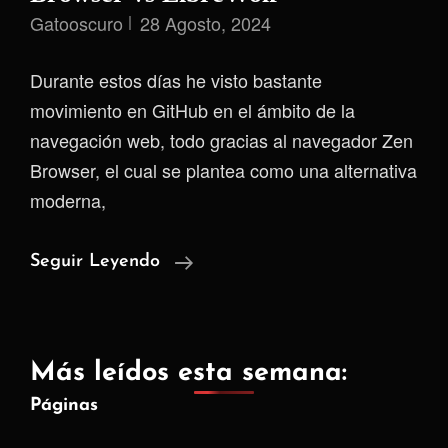
Gatooscuro
28 Agosto, 2024
Durante estos días he visto bastante
movimiento en GitHub en el ámbito de la
navegación web, todo gracias al navegador Zen
Browser, el cual se plantea como una alternativa
moderna,
Comparación
Seguir Leyendo
Rápida
De
Zen
Más leídos esta semana:
Browser
Páginas
Vs
LibreWolf