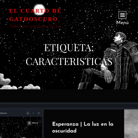
EL CUARTO DE
GATOOSCURO
Menú
Todo Tiene Una Razón De Ser
ETIQUETA:
CARACTERISTICAS