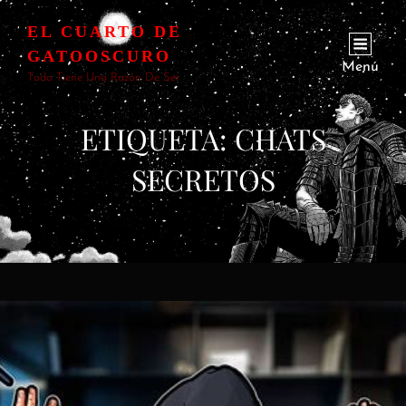
EL CUARTO DE
GATOOSCURO
Menú
Todo Tiene Una Razón De Ser
ETIQUETA:
CHATS
SECRETOS