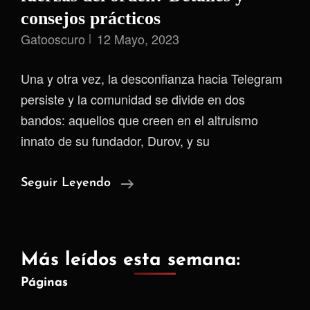
consejos prácticos
Gatooscuro
12 Mayo, 2023
Una y otra vez, la desconfianza hacia Telegram
persiste y la comunidad se divide en dos
bandos: aquellos que creen en el altruismo
innato de su fundador, Durov, y su
¿Telegram
Seguir Leyendo
Trabajando
Con
Las
Más leídos esta semana:
Fuerzas
Páginas
Del
Orden?