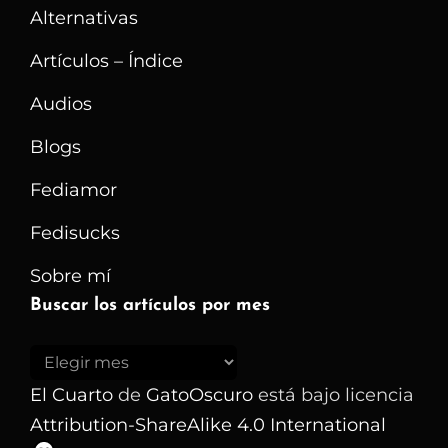
Alternativas
Detalles
Y
Artículos – Índice
Consejos
Audios
Prácticos
Blogs
Fediamor
Fedisucks
Sobre mí
Buscar los artículos por mes
Buscar
los
El Cuarto
de
GatoOscuro
está bajo licencia
artículos
Attribution-ShareAlike 4.0 International