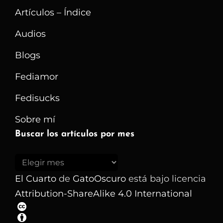
Artículos – Índice
Audios
Blogs
Fediamor
Fedisucks
Sobre mí
Buscar los artículos por mes
Buscar
los
El Cuarto
de
GatoOscuro
está bajo licencia
artículos
Attribution-ShareAlike 4.0 International
por
mes