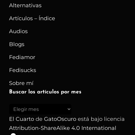
Alternativas
Del
Software
Artículos – Índice
Libre?
Audios
Blogs
Fediamor
Fedisucks
Sobre mí
Buscar los artículos por mes
Buscar
los
El Cuarto
de
GatoOscuro
está bajo licencia
artículos
Attribution-ShareAlike 4.0 International