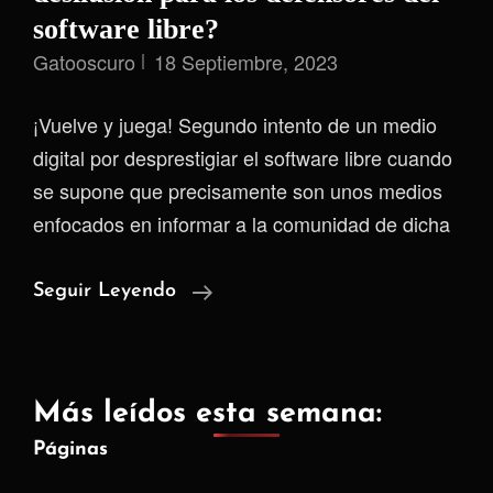
software libre?
Gatooscuro
18 Septiembre, 2023
¡Vuelve y juega! Segundo intento de un medio
digital por desprestigiar el software libre cuando
se supone que precisamente son unos medios
enfocados en informar a la comunidad de dicha
Medios
Seguir Leyendo
Linuxeros:
¿Una
Desilusión
Más leídos esta semana:
Para
Páginas
Los
Defensores