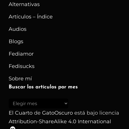
Alternativas
Nuevo
–
Artículos – Índice
GatoOscuro
Audios
Blogs
Fediamor
Fedisucks
Sobre mí
Buscar los artículos por mes
Buscar
los
El Cuarto
de
GatoOscuro
está bajo licencia
artículos
Attribution-ShareAlike 4.0 International
por