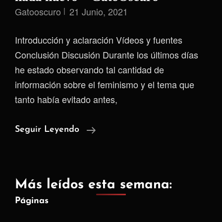
Gatooscuro
21 Junio, 2021
Introducción y aclaración Vídeos y fuentes
Conclusión Discusión Durante los últimos días
he estado observando tal cantidad de
información sobre el feminismo y el tema que
tanto había evitado antes,
El
Seguir Leyendo
Feminismo
De
Ahora
Más leídos esta semana:
NO
Páginas
Aporta
Nada