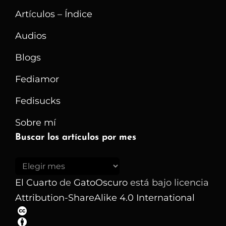
Artículos – Índice
Audios
Blogs
Fediamor
Fedisucks
Sobre mí
Buscar los artículos por mes
Buscar
los
El Cuarto
de
GatoOscuro
está bajo licencia
artículos
Attribution-ShareAlike 4.0 International
por
mes