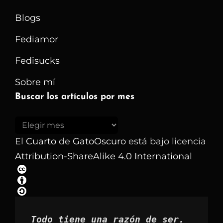
Blogs
Fediamor
Fedisucks
Sobre mí
Buscar los artículos por mes
Buscar
los
El Cuarto
de
GatoOscuro
está bajo licencia
artículos
Attribution-ShareAlike 4.0 International
por
mes
Todo tiene una razón de ser.