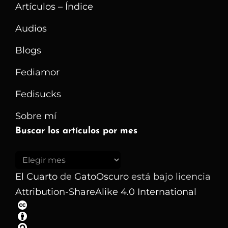
Digital
Artículos – Índice
Audios
Blogs
Fediamor
Fedisucks
Sobre mí
Buscar los artículos por mes
Buscar
los
El Cuarto
de
GatoOscuro
está bajo licencia
artículos
Attribution-ShareAlike 4.0 International
por
mes