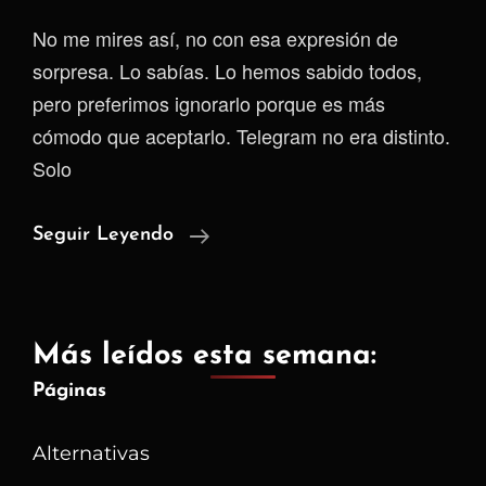
No me mires así, no con esa expresión de
sorpresa. Lo sabías. Lo hemos sabido todos,
pero preferimos ignorarlo porque es más
cómodo que aceptarlo. Telegram no era distinto.
Solo
Telegram,
Seguir Leyendo
El
Espía
Invisible
Más leídos esta semana:
En
Páginas
Nuestra
Falsa
Alternativas
Catedral