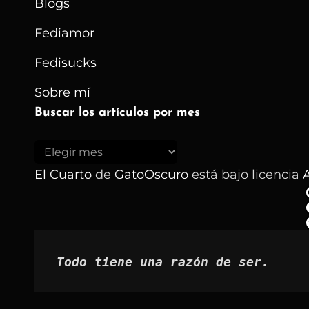
Blogs
Fediamor
Fedisucks
Sobre mí
Buscar los artículos por mes
Buscar
los
El Cuarto
de
GatoOscuro
está bajo licencia
A
artículos
por
mes
Todo tiene una razón de ser.