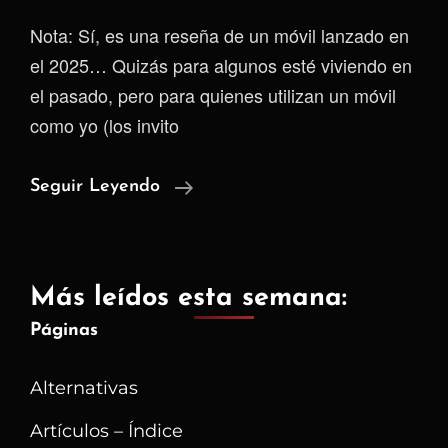
Nota: Sí, es una reseña de un móvil lanzado en
el 2025… Quizás para algunos esté viviendo en
el pasado, pero para quienes utilizan un móvil
como yo (los invito
Mi
Seguir Leyendo
Experiencia
Con
El
Más leídos esta semana:
Samsung
Páginas
Galaxy
S25
Alternativas
Ultra
¿Vale
Artículos – Índice