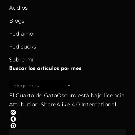
La
Audios
Pena?
Blogs
Fediamor
Fedisucks
Sobre mí
Buscar los artículos por mes
Buscar
los
El Cuarto
de
GatoOscuro
está bajo licencia
artículos
Attribution-ShareAlike 4.0 International
por
mes