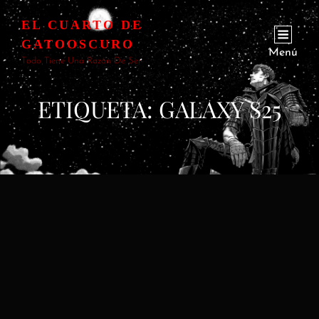
EL CUARTO DE
GATOOSCURO
Menú
Todo Tiene Una Razón De Ser
ETIQUETA:
GALAXY S25