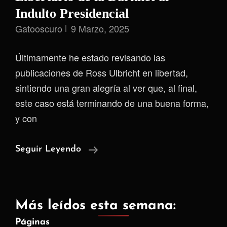
Indulto Presidencial
Gatooscuro
9 Marzo, 2025
Últimamente he estado revisando las
publicaciones de Ross Ulbricht en libertad,
sintiendo una gran alegría al ver que, al final,
este caso está terminando de una buena forma,
y con
Ross
Seguir Leyendo
Ulbricht:
Del
Genio
Más leídos esta semana:
Libertario
Páginas
De