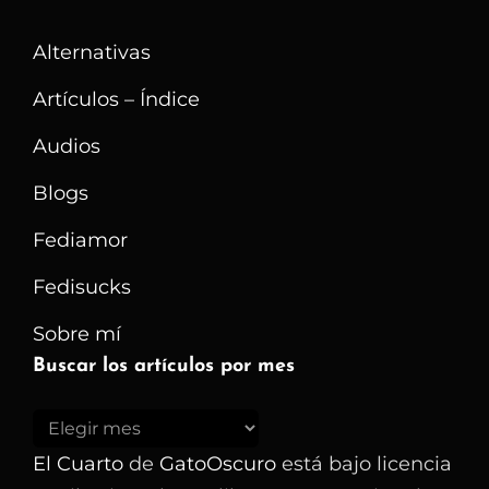
La
Alternativas
Darknet
Al
Artículos – Índice
Indulto
Audios
Presidencial
Blogs
Fediamor
Fedisucks
Sobre mí
Buscar los artículos por mes
Buscar
los
El Cuarto
de
GatoOscuro
está bajo licencia