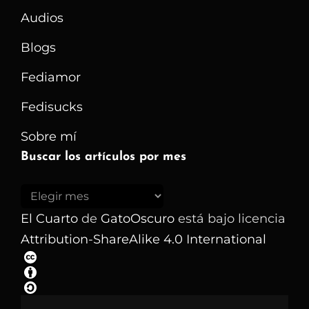
Trojan
Audios
Shield
Blogs
Fediamor
Fedisucks
Sobre mí
Buscar los artículos por mes
Buscar
los
El Cuarto
de
GatoOscuro
está bajo licencia
artículos
Attribution-ShareAlike 4.0 International
por
mes