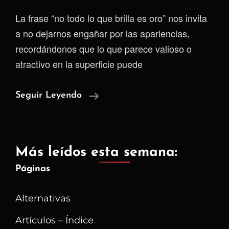
La frase “no todo lo que brilla es oro” nos invita
a no dejarnos engañar por las apariencias,
recordándonos que lo que parece valioso o
atractivo en la superficie puede
No
Seguir Leyendo
Todo
Lo
Que
Más leídos esta semana:
Brilla
Páginas
Es
Oro
Alternativas
|
Operación
Artículos – Índice