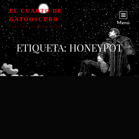
EL CUARTO DE
GATOOSCURO
Menú
Todo Tiene Una Razón De Ser
ETIQUETA:
HONEYPOT