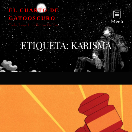
EL CUARTO DE
GATOOSCURO
Menú
Todo Tiene Una Razón De Ser
ETIQUETA:
KARISMA