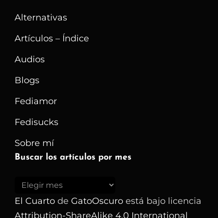
Entorno
Alternativas
A
La
Artículos – Índice
Privacidad
Audios
¿dónde
Blogs
Están
Mis
Fediamor
Datos?
Fedisucks
Sobre mí
Buscar los artículos por mes
Buscar
los
El Cuarto
de
GatoOscuro
está bajo licencia
artículos
Attribution-ShareAlike 4.0 International