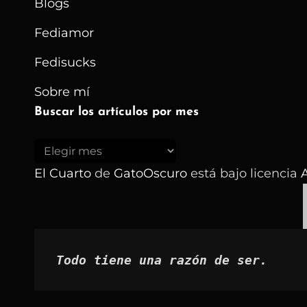
Blogs
Fediamor
Fedisucks
Sobre mí
Buscar los artículos por mes
Buscar
los
El Cuarto
de
GatoOscuro
está bajo licencia
A
artículos
por
mes
Todo tiene una razón de ser.