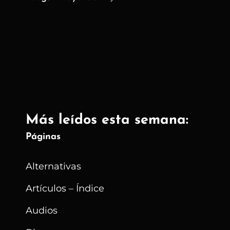
El
Kill
Switch
Antes
De
Desinstalar
ProtoVPN
Más leídos esta semana:
(o
Cualquier
Páginas
VPN
Alternativas
Que
Lo
Artículos – Índice
Integre)
Audios