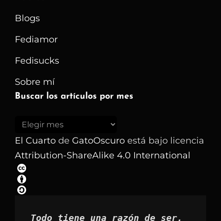
Blogs
Fediamor
Fedisucks
Sobre mí
Buscar los artículos por mes
Buscar
los
El Cuarto
de
GatoOscuro
está bajo licencia
artículos
Attribution-ShareAlike 4.0 International
por
mes
Todo tiene una razón de ser.