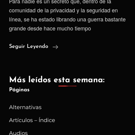
Para nadie es un secreto que, dentro de la
comunidad de la privacidad y la seguridad en
línea, se ha estado librando una guerra bastante
grande desde hace mucho tiempo
YouTube
Seguir Leyendo
No
Quiere
Espectadores…
Más leídos esta semana:
Quiere
Páginas
Perfiles.
¿Nos
Alternativas
Ganó
La
Artículos – Índice
Guerra?
Audios