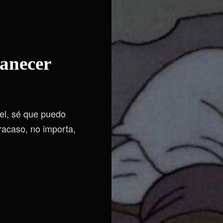
manecer
iel, sé que puedo
fracaso, no importa,