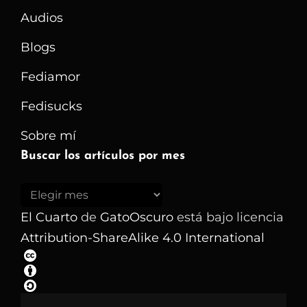
Audios
Blogs
Fediamor
Fedisucks
Sobre mí
Buscar los artículos por mes
Buscar
los
El Cuarto
de
GatoOscuro
está bajo licencia
artículos
Attribution-ShareAlike 4.0 International
por
mes