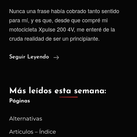
Nunca una frase había cobrado tanto sentido
para mí, y es que, desde que compré mi
motocicleta Xpulse 200 4V, me enteré de la
cruda realidad de ser un principiante.
De
Seguir Leyendo
Las
Caídas
Se
Más leídos esta semana:
Aprende
Páginas
|
Conducción
Alternativas
Artículos – Índice