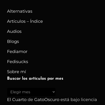
Aplicación
Alternativas
De
Mensajería
Artículos – Índice
Es
Audios
La
Blogs
Que
Casi
Fediamor
Nadie
Fedisucks
Lee
Sobre mí
Buscar los artículos por mes
Buscar
los
El Cuarto
de
GatoOscuro
está bajo licencia