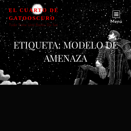
EL CUARTO DE
GATOOSCURO
Menú
Todo Tiene Una Razón De Ser
ETIQUETA:
MODELO DE
AMENAZA