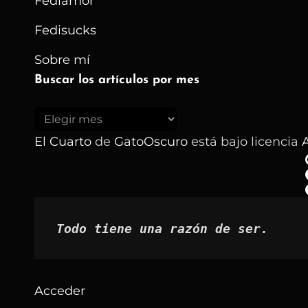
Fediamor
Fedisucks
Sobre mí
Buscar los artículos por mes
Buscar
los
El Cuarto
de
GatoOscuro
está bajo licencia
A
artículos
por
mes
Todo tiene una razón de ser.
Acceder