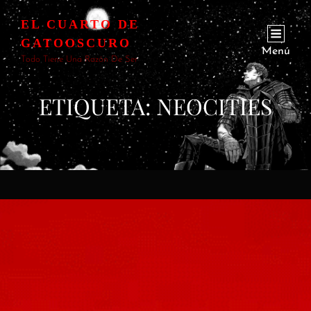
EL CUARTO DE
GATOOSCURO
Menú
Todo Tiene Una Razón De Ser
ETIQUETA:
NEOCITIES