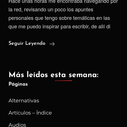
Hace unas horas me encontraba navegando por
la red, revisando un poco los apuntes
personales que tengo sobre temáticas en las
que me puedo inspirar para escribir, de allí di
Los
Seguir Leyendo
Blogueros
De
Antes
Más leídos esta semana:
–
Páginas
Neocities
Alternativas
Artículos – Índice
Audios