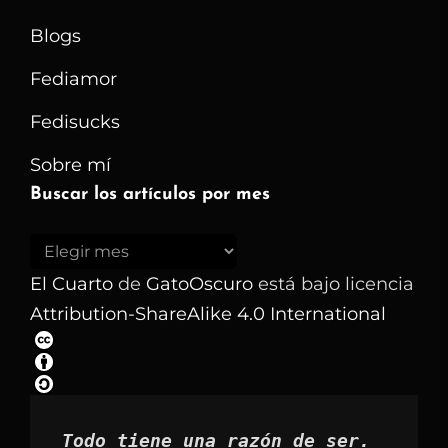
Blogs
Fediamor
Fedisucks
Sobre mí
Buscar los artículos por mes
Buscar
los
El Cuarto
de
GatoOscuro
está bajo licencia
artículos
Attribution-ShareAlike 4.0 International
por
mes
Todo tiene una razón de ser.