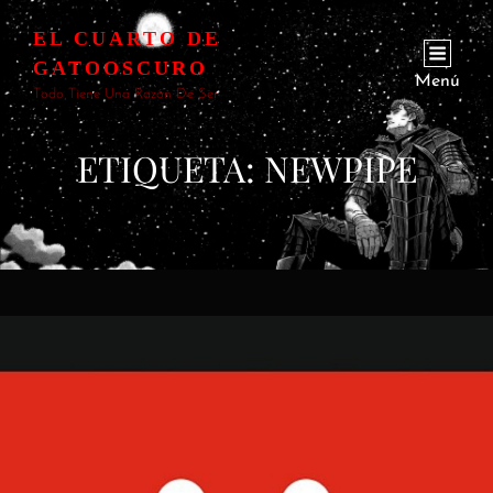
EL CUARTO DE
GATOOSCURO
Menú
Todo Tiene Una Razón De Ser
ETIQUETA:
NEWPIPE