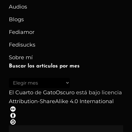
Audios
Blogs
Fediamor
Fedisucks
Sobre mí
Buscar los artículos por mes
Buscar
los
El Cuarto
de
GatoOscuro
está bajo licencia
artículos
Attribution-ShareAlike 4.0 International
por
mes