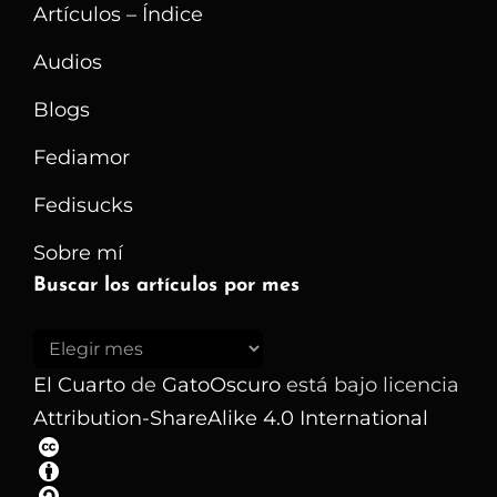
Artículos – Índice
Audios
Blogs
Fediamor
Fedisucks
Sobre mí
Buscar los artículos por mes
Buscar
los
El Cuarto
de
GatoOscuro
está bajo licencia
artículos
Attribution-ShareAlike 4.0 International
por
mes