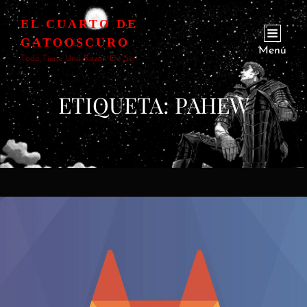
EL CUARTO DE
GATOOSCURO
Menú
Todo Tiene Una Razón De Ser
ETIQUETA:
PAHEW