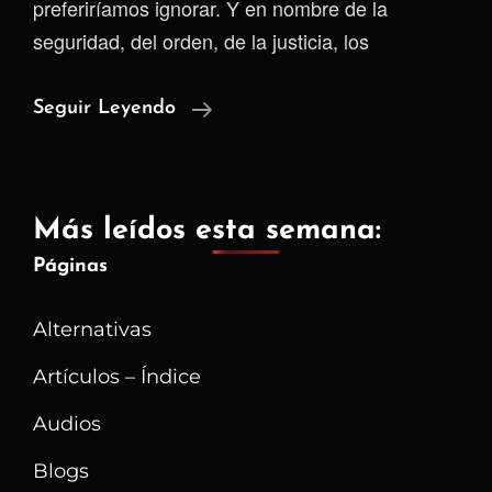
preferiríamos ignorar. Y en nombre de la
seguridad, del orden, de la justicia, los
La
Seguir Leyendo
Paradoja
Del
Poder
Más leídos esta semana:
Y
Páginas
La
Moral
Alternativas
Artículos – Índice
Audios
Blogs