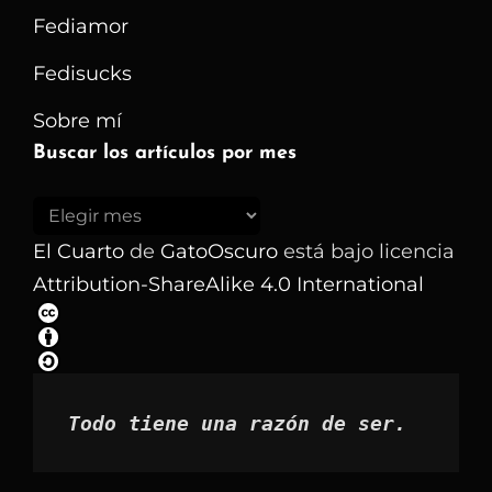
Fediamor
Fedisucks
Sobre mí
Buscar los artículos por mes
Buscar
los
El Cuarto
de
GatoOscuro
está bajo licencia
artículos
Attribution-ShareAlike 4.0 International
por
mes
Todo tiene una razón de ser.