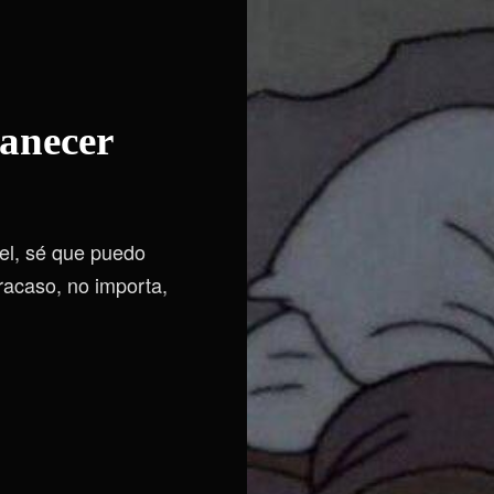
manecer
iel, sé que puedo
fracaso, no importa,