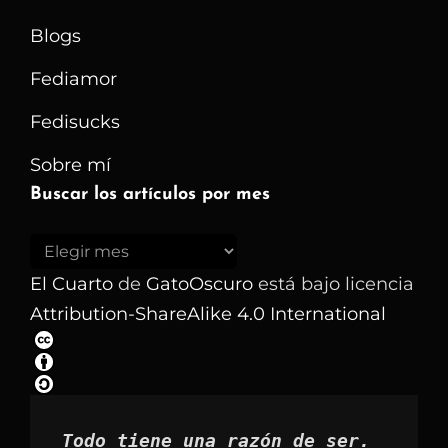
Blogs
Fediamor
Fedisucks
Sobre mí
Buscar los artículos por mes
Buscar
los
El Cuarto
de
GatoOscuro
está bajo licencia
artículos
Attribution-ShareAlike 4.0 International
por
mes
Todo tiene una razón de ser.