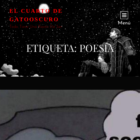
EL CUARTO DE
GATOOSCURO
Menú
Todo Tiene Una Razón De Ser
ETIQUETA:
POESÍA