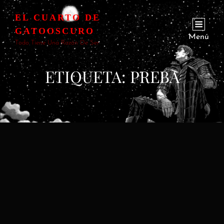
EL CUARTO DE
GATOOSCURO
Menú
Todo Tiene Una Razón De Ser
ETIQUETA:
PREBA