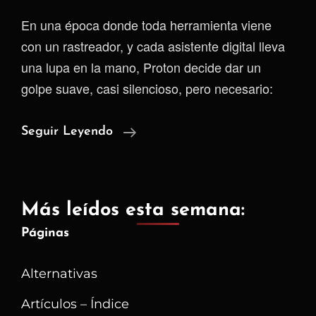
En una época donde toda herramienta viene
con un rastreador, y cada asistente digital lleva
una lupa en la mano, Proton decide dar un
golpe suave, casi silencioso, pero necesario:
Lumo:
Seguir Leyendo
Una
IA
Que
Más leídos esta semana:
No
Páginas
Quiere
Saber
Alternativas
Quién
Eres
Artículos – Índice