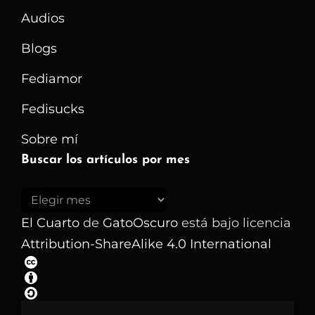
Audios
Blogs
Fediamor
Fedisucks
Sobre mí
Buscar los artículos por mes
Buscar
los
El Cuarto
de
GatoOscuro
está bajo licencia
artículos
Attribution-ShareAlike 4.0 International
por
mes