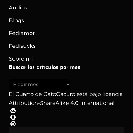
Audios
Blogs
Fediamor
Fedisucks
Sobre mí
Buscar los artículos por mes
Buscar
los
El Cuarto
de
GatoOscuro
está bajo licencia
artículos
Attribution-ShareAlike 4.0 International
por
mes