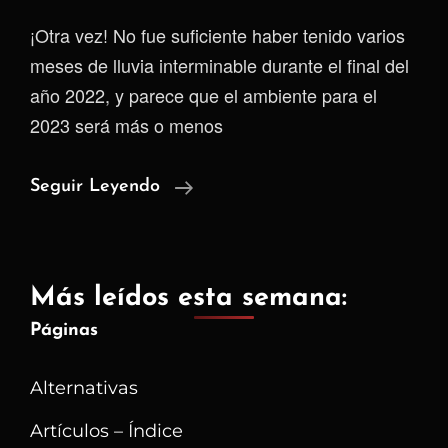
¡Otra vez! No fue suficiente haber tenido varios
meses de lluvia interminable durante el final del
año 2022, y parece que el ambiente para el
2023 será más o menos
Otra
Seguir Leyendo
Vez
Invierno
Y
Más leídos esta semana:
La
Páginas
Desazón
Reaparece
Alternativas
Artículos – Índice