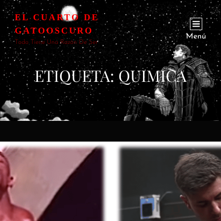
EL CUARTO DE
GATOOSCURO
Menú
Todo Tiene Una Razón De Ser
ETIQUETA:
QUIMICA