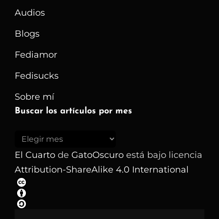
Audios
Blogs
Fediamor
Fedisucks
Sobre mí
Buscar los artículos por mes
Buscar
los
El Cuarto
de
GatoOscuro
está bajo licencia
artículos
Attribution-ShareAlike 4.0 International
por
mes