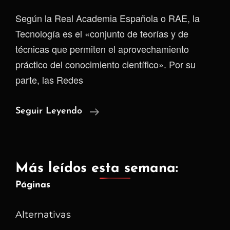
Según la Real Academia Española o RAE, la
Tecnología es el «conjunto de teorías y de
técnicas que permiten el aprovechamiento
práctico del conocimiento científico». Por su
parte, las Redes
¿Que
Seguir Leyendo
Son
Las
Redes
Más leídos esta semana:
Sociales?
Páginas
–
Tipos
Alternativas
Y