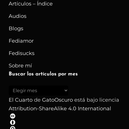
Usuarios
Artículos – Índice
–
Audios
II
Blogs
PARTE
Fediamor
Fedisucks
Sobre mí
Buscar los artículos por mes
Buscar
los
El Cuarto
de
GatoOscuro
está bajo licencia
artículos
Attribution-ShareAlike 4.0 International
por
mes