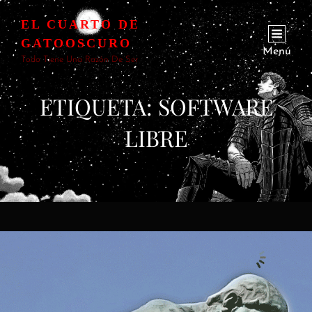
EL CUARTO DE
GATOOSCURO
Menú
Todo Tiene Una Razón De Ser
ETIQUETA:
SOFTWARE
LIBRE