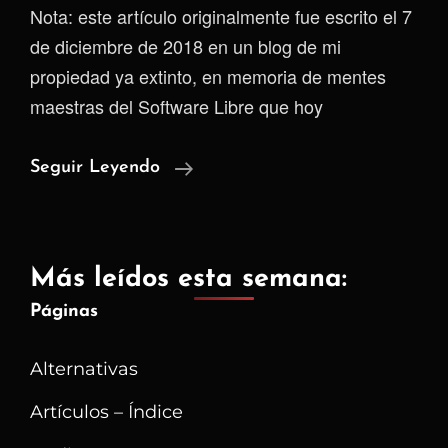
Nota: este artículo originalmente fue escrito el 7
de diciembre de 2018 en un blog de mi
propiedad ya extinto, en memoria de mentes
maestras del Software Libre que hoy
Extrañas
Seguir Leyendo
Muertes
De
Personas
Más leídos esta semana:
Importantes
Páginas
Dentro
Del
Alternativas
Software Libre
Artículos – Índice