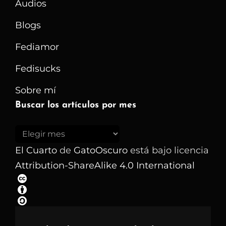
Audios
Blogs
Fediamor
Fedisucks
Sobre mí
Buscar los artículos por mes
Buscar
los
El Cuarto
de
GatoOscuro
está bajo licencia
artículos
Attribution-ShareAlike 4.0 International
por
mes