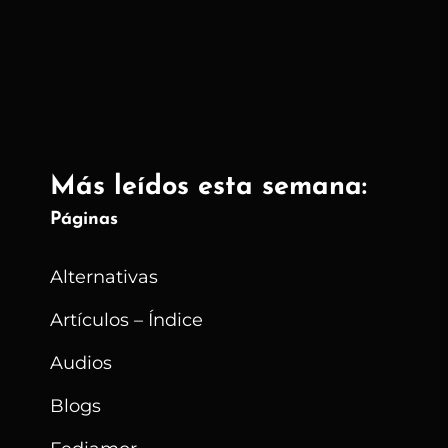
Y
Teléfonos:
Espionaje
Letal
En
La
Más leídos esta semana:
Era
Digital
Páginas
Alternativas
Artículos – Índice
Audios
Blogs