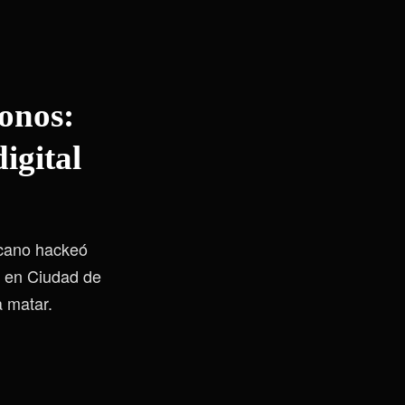
fonos:
digital
xicano hackeó
I en Ciudad de
a matar.