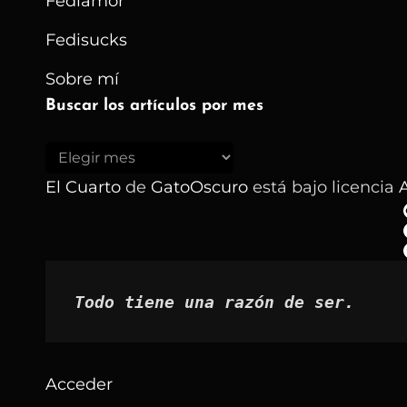
Fediamor
Fedisucks
Sobre mí
Buscar los artículos por mes
Buscar
los
El Cuarto
de
GatoOscuro
está bajo licencia
A
artículos
por
mes
Todo tiene una razón de ser.
Acceder