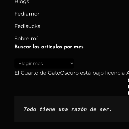
Blogs
Fediamor
Fedisucks
Sobre mí
Buscar los artículos por mes
Buscar
los
El Cuarto
de
GatoOscuro
está bajo licencia
A
artículos
por
mes
Todo tiene una razón de ser.