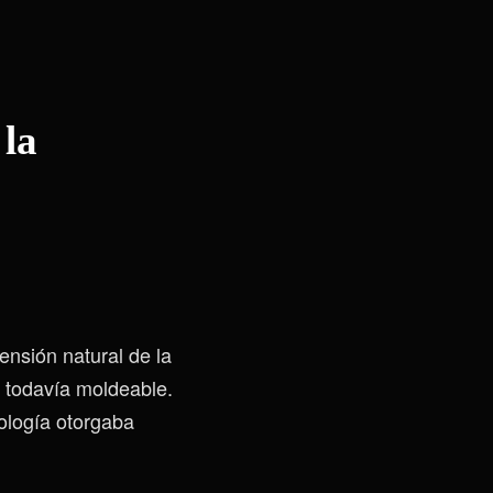
 la
nsión natural de la
o todavía moldeable.
ología otorgaba