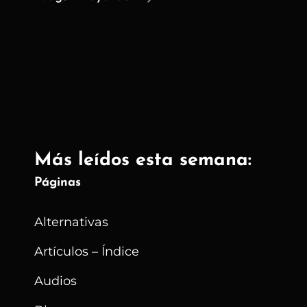
Internet
Convirtió
La
Autonomía
En
Una
Carga
Más leídos esta semana:
Individual
Páginas
Alternativas
Artículos – Índice
Audios