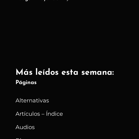
Computación
Espacial
Es
Alucinante
|
La
Ciencia
Más leídos esta semana:
Ficción
Quedo
Páginas
Atrás
Alternativas
Artículos – Índice
Audios