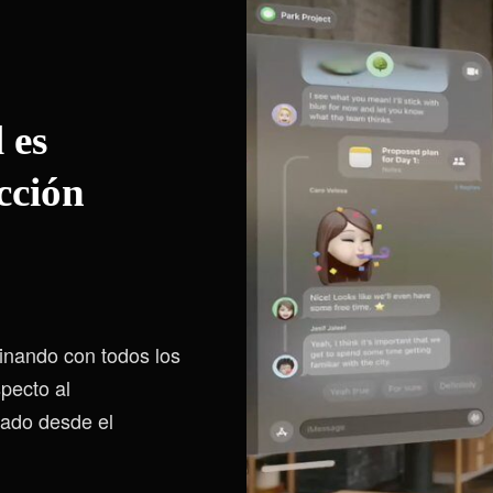
 es
icción
inando con todos los
pecto al
iado desde el