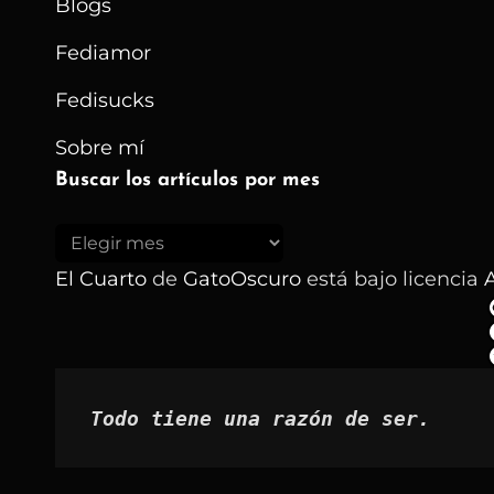
Blogs
Fediamor
Fedisucks
Sobre mí
Buscar los artículos por mes
Buscar
los
El Cuarto
de
GatoOscuro
está bajo licencia
A
artículos
por
mes
Todo tiene una razón de ser.