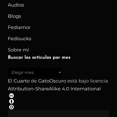
Audios
Blogs
Fediamor
Fedisucks
Sobre mí
Buscar los artículos por mes
Buscar
los
El Cuarto
de
GatoOscuro
está bajo licencia
artículos
Attribution-ShareAlike 4.0 International
por
mes