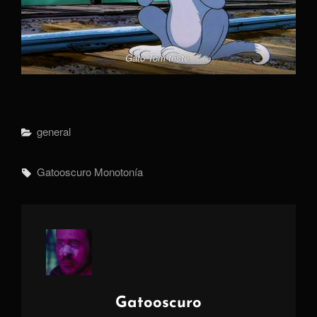
Gato Tom triste.
Categorías
General
Etiquetas,
Gatooscuro
Monotonía
Autor:
Gatooscuro