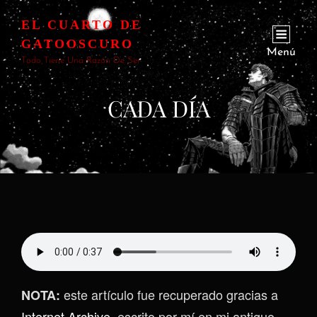
EL CUARTO DE
GATOOSCURO
Menú
Todo Tiene Una Razón De Ser
CADA DÍA
este artículo fue recuperado gracias a
NOTA:
Internet Archive
, escrito por mí en mi antiguo