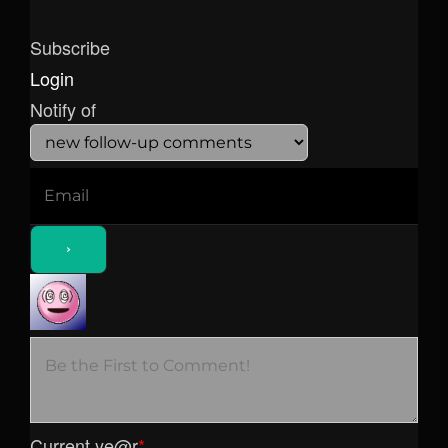
Subscribe
Login
Notify of
Current ye
@r
*