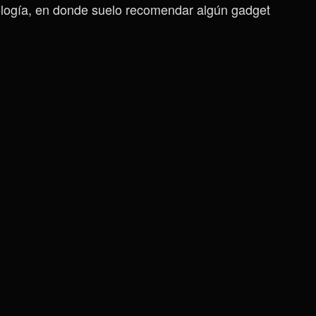
ología, en donde suelo recomendar algún gadget
El
Mejor
Reloj
Que
Puedes
Conseguir
–
Huawei
Watch
GT
6