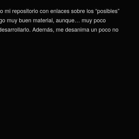
o mi repositorio con enlaces sobre los “posibles”
engo muy buen material, aunque… muy poco
desarrollarlo. Además, me desanima un poco no
Tres
Alternativas
A
Las
Plataformas
Tradicionales:
Kloak,
Zerion
Y
Cryptgeon