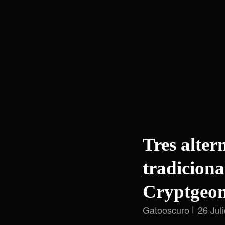
Tres alter
tradiciona
Cryptgeo
Gatooscuro
26 Jul