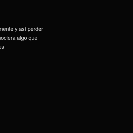
mente y así perder
nociera algo que
es