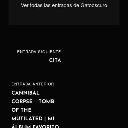
Ver todas las entradas de Gatooscuro
Navegación
ENTRADA
ENTRADA SIGUIENTE
de
SIGUIENTE
CITA
entradas
ENTRADA
ENTRADA ANTERIOR
ANTERIOR
CANNIBAL
CORPSE – TOMB
OF THE
MUTILATED | MI
ÁLBUM FAVORITO