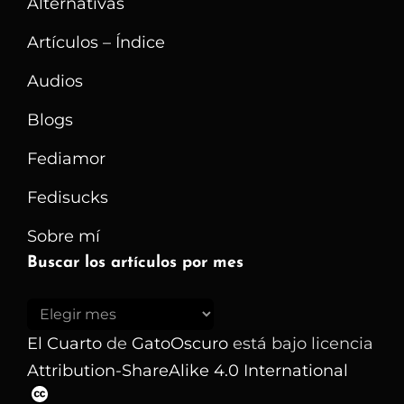
Alternativas
Artículos – Índice
Audios
Blogs
Fediamor
Fedisucks
Sobre mí
Buscar los artículos por mes
Buscar
los
El Cuarto
de
GatoOscuro
está bajo licencia
artículos
Attribution-ShareAlike 4.0 International
por