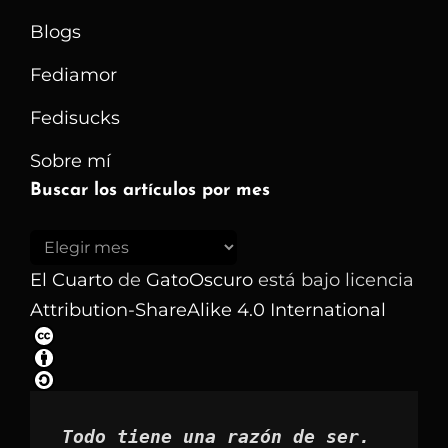
Blogs
Fediamor
Fedisucks
Sobre mí
Buscar los artículos por mes
Buscar
los
El Cuarto
de
GatoOscuro
está bajo licencia
artículos
Attribution-ShareAlike 4.0 International
por
mes
Todo tiene una razón de ser.