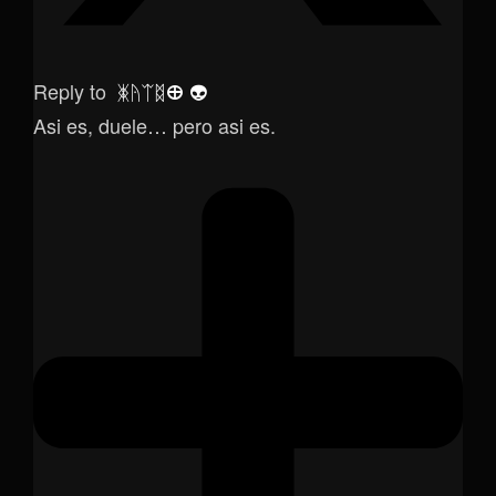
Reply to
ᛤᚤᛠᛥⴲ 👽
Asi es, duele… pero asi es.