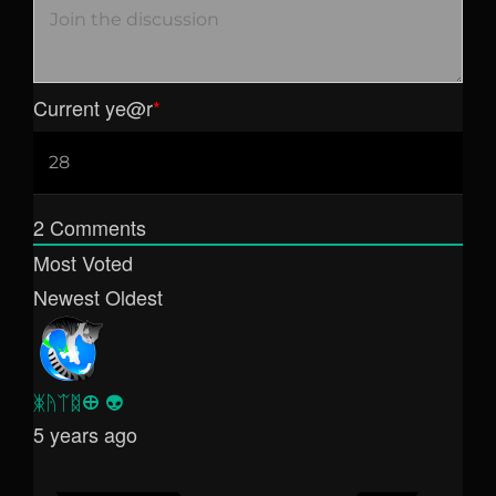
Current ye
@r
*
2
Comments
Most Voted
Newest
Oldest
ᛤᚤᛠᛥⴲ 👽
5 years ago