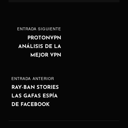
Navegación
ENTRADA
ENTRADA SIGUIENTE
de
SIGUIENTE
PROTONVPN
ANÁLISIS DE LA
entradas
MEJOR VPN
ENTRADA
ENTRADA ANTERIOR
ANTERIOR
RAY-BAN STORIES
LAS GAFAS ESPÍA
DE FACEBOOK