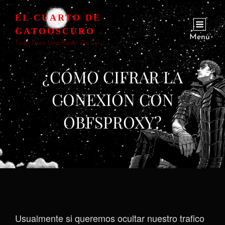
EL CUARTO DE
GATOOSCURO
Menú
Todo Tiene Una Razón De Ser
¿CÓMO CIFRAR LA
CONEXIÓN CON
OBFSPROXY?
Usualmente si queremos ocultar nuestro trafico