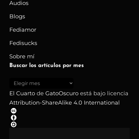
Audios
Blogs
Fediamor
Fedisucks
Sobre mí
Buscar los artículos por mes
Buscar
los
El Cuarto
de
GatoOscuro
está bajo licencia
artículos
Attribution-ShareAlike 4.0 International
por
mes