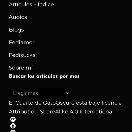
Artículos – Índice
Audios
Blogs
Fediamor
Fedisucks
Sobre mí
Buscar los artículos por mes
Buscar
los
El Cuarto
de
GatoOscuro
está bajo licencia
artículos
Attribution-ShareAlike 4.0 International
por
mes