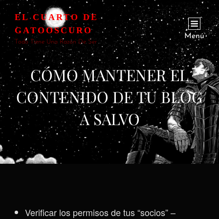
EL CUARTO DE
GATOOSCURO
Menú
Todo Tiene Una Razón De Ser
CÓMO MANTENER EL
CONTENIDO DE TU BLOG
A SALVO
Verificar los permisos de tus “socios” –