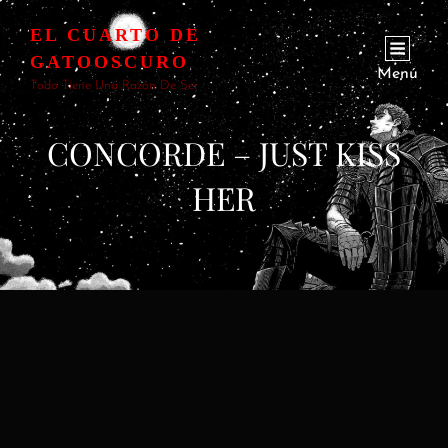
EL CUARTO DE
GATOOSCURO
Menú
Todo Tiene Una Razón De Ser
CONCORDE – JUST KISS
HER