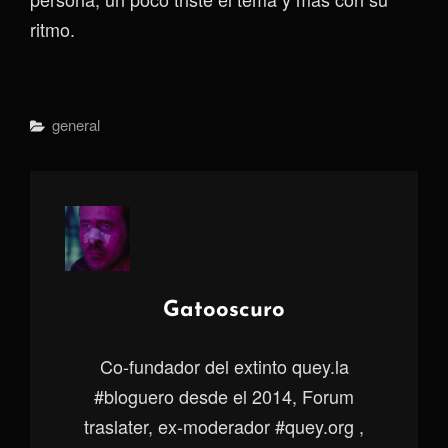
ritmo.
Categorías
General
Autor:
Gatooscuro
Co-fundador del extinto quey.la
#bloguero desde el 2014, Forum
traslater, ex-moderador #quey.org ,