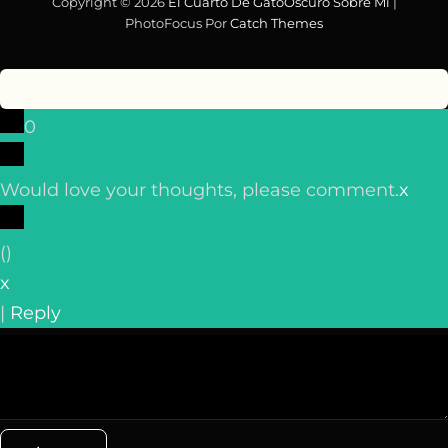
Copyright © 2026
El Cuarto De GatoOscuro
Sobre Mí
|
PhotoFocus Por
Catch Themes
0
Would love your thoughts, please comment.
x
(
)
x
|
Reply