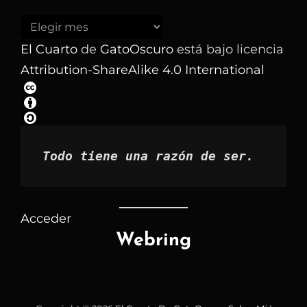
Buscar
los
El Cuarto
de
GatoOscuro
está bajo licencia
artículos
Attribution-ShareAlike 4.0 International
por
mes
Todo tiene una razón de ser.
Acceder
Webring