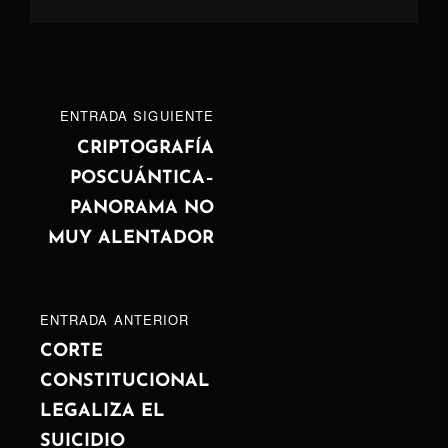
Navegación
ENTRADA
ENTRADA SIGUIENTE
de
SIGUIENTE
CRIPTOGRAFÍA
POSCUÁNTICA–
entradas
PANORAMA NO
MUY ALENTADOR
ENTRADA
ENTRADA ANTERIOR
ANTERIOR
CORTE
CONSTITUCIONAL
LEGALIZA EL
SUICIDIO