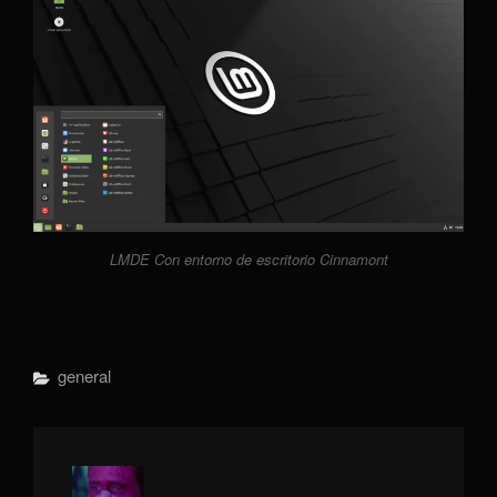
LMDE Con entorno de escritorio Cinnamont
Categorías
General