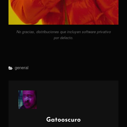
No gracias, distribuciones que incluyen software privativo
por defecto.
Categorías
General
Autor:
Gatooscuro