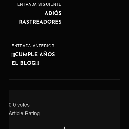
Navegación
ENTRADA
ENTRADA SIGUIENTE
de
SIGUIENTE
ADIÓS
RASTREADORES
entradas
ENTRADA
ENTRADA ANTERIOR
ANTERIOR
¡¡¡CUMPLE AÑOS
EL BLOG!!!
0
0
votes
Article Rating