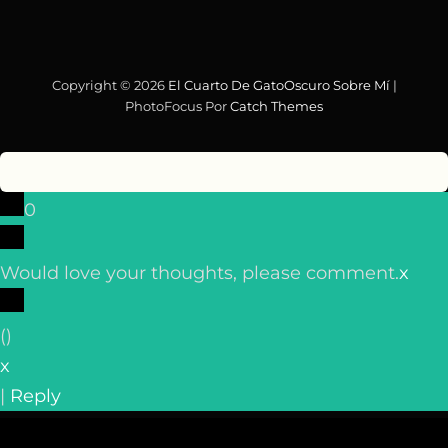
Copyright © 2026
El Cuarto De GatoOscuro
Sobre Mí
|
PhotoFocus Por
Catch Themes
0
Would love your thoughts, please comment.
x
(
)
x
|
Reply